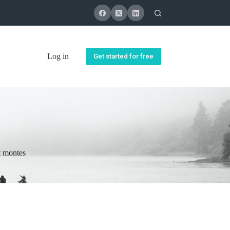
Log in
Get started for free
t montes